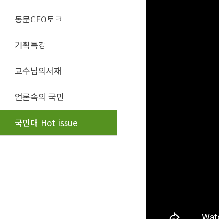
동문CEO토크
기획특강
교수님의서재
언론속의 국민
국민대 Hot issue