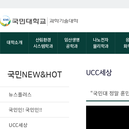
산림환경
임산생명
나노전자
대학소개
시스템학과
공학과
물리학과
화
UCC세상
국민NEW&HOT
“국민대 정말 훈
뉴스플러스
국민인! 국민인!!
UCC세상