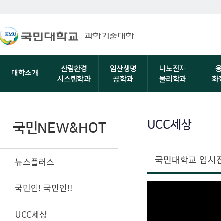
산림환경
임산생명
나노전자
대학소개
시스템학과
공학과
물리학과
화
UCC세상
국민NEW&HOT
국민대학교 입시
뉴스플러스
국민인! 국민인!!
UCC세상