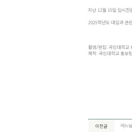
지난 12월 15일 입
2025학년도 대입과 
촬영/편집: 국민대학교 K-
제작: 국민대학교 홍보
어느날
이전글