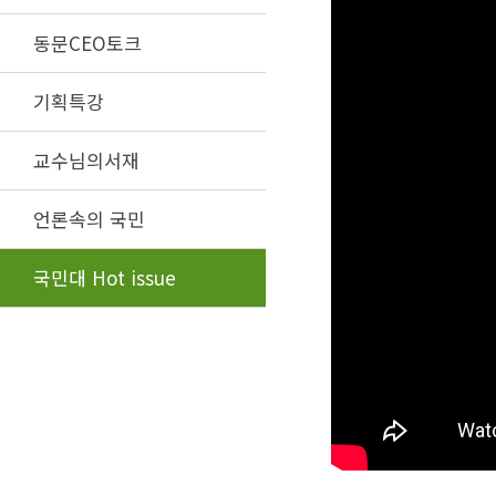
동문CEO토크
기획특강
교수님의서재
언론속의 국민
국민대 Hot issue