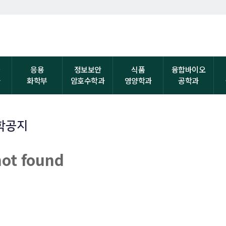
자
응용
정보보안
식품
융합바이오
과
화학부
암호수학과
영양학과
공학과
학공지
not found