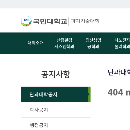
산림환경
임산생명
나노전
대학소개
시스템학과
공학과
물리학
단과대
공지사항
404 
단과대학공지
학사공지
행정공지