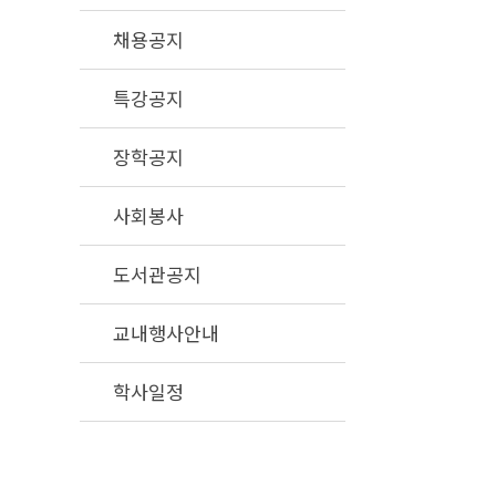
채용공지
특강공지
장학공지
사회봉사
도서관공지
교내행사안내
학사일정