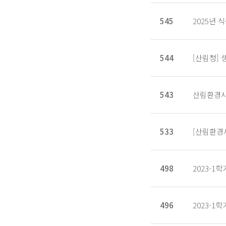
545
2025년
544
[산림청] 
543
산림환경시
533
[산림환경
498
2023-1학
496
2023-