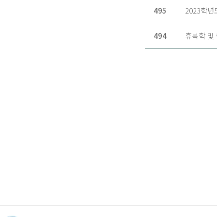
495
2023학년
494
휴복학 및