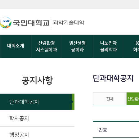
산림환경
임산생명
나노전자
대학소개
시스템학과
공학과
물리학과
화
단과대학공지
공지사항
전체
산림환
단과대학공지
학사공지
번호
행정공지