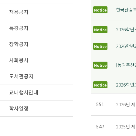
한국산림복
Notice
채용공지
특강공지
2026학
Notice
장학공지
2026학년
Notice
사회봉사
[농림축산
Notice
도서관공지
2026학년
Notice
교내행사안내
551
2026년 
학사일정
547
2025년 