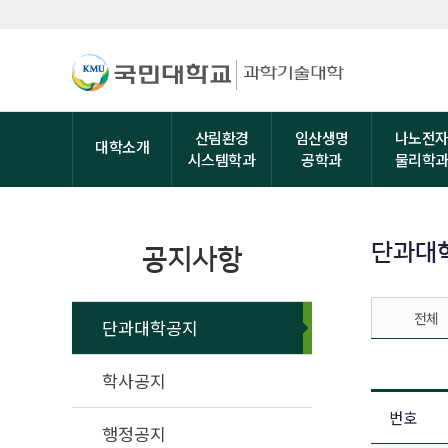
산림환경
임산생명
나노전
대학소개
시스템학과
공학과
물리학
단과대
공지사항
전체
단과대학공지
학사공지
번호
행정공지