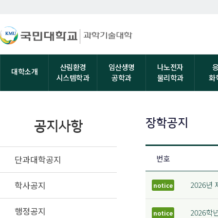
산림환경
임산생명
나노전자
대학소개
시스템학과
공학과
물리학과
화
장학공지
공지사항
단과대학공지
번호
학사공지
2026년
notice
행정공지
2026학
notice