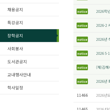
채용공지
2026학
notice
특강공지
2026
notice
장학공지
2026년
notice
사회봉사
2026 5
notice
도서관공지
(재)김
notice
교내행사안내
2026
notice
학사일정
11466
2026년
11465
2026 