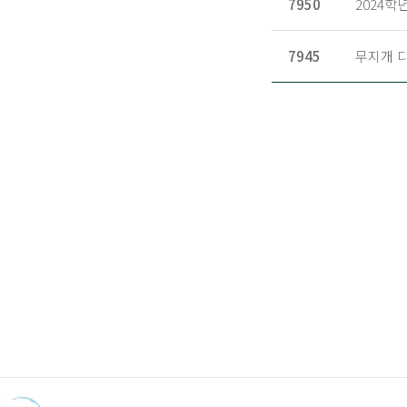
7950
2024학
7945
무지개 디