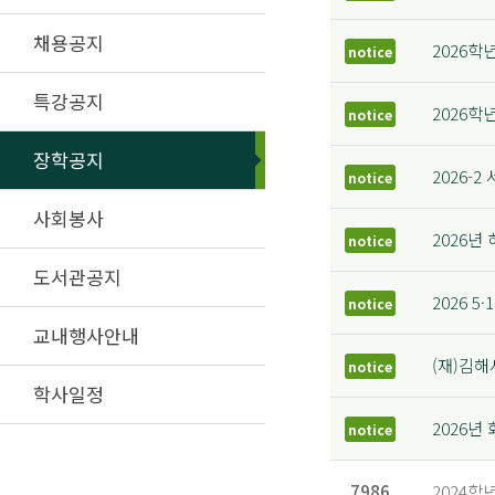
채용공지
2026학
notice
특강공지
2026학
notice
장학공지
2026
notice
사회봉사
2026년
notice
도서관공지
2026 5
notice
교내행사안내
(재)김
notice
학사일정
2026
notice
7986
2024학