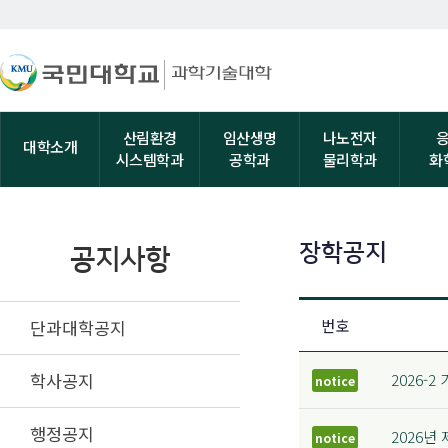
산림환경
임산생명
나노전자
대학소개
시스템학과
공학과
물리학과
화
장학공지
공지사항
단과대학공지
번호
학사공지
2026-
notice
행정공지
2026년
notice