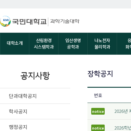
산림환경
임산생명
나노전자
대학소개
시스템학과
공학과
물리학과
화
장학공지
공지사항
단과대학공지
번호
학사공지
2026년
notice
행정공지
2026학
notice