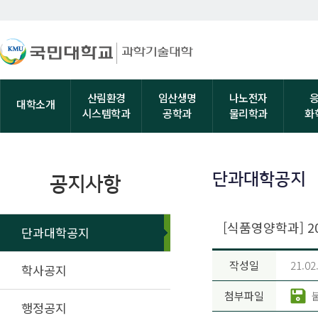
산림환경
임산생명
나노전자
대학소개
시스템학과
공학과
물리학과
화
단과대학공지
공지사항
[식품영양학과] 2
단과대학공지
작성일
21.02
학사공지
첨부파일
행정공지