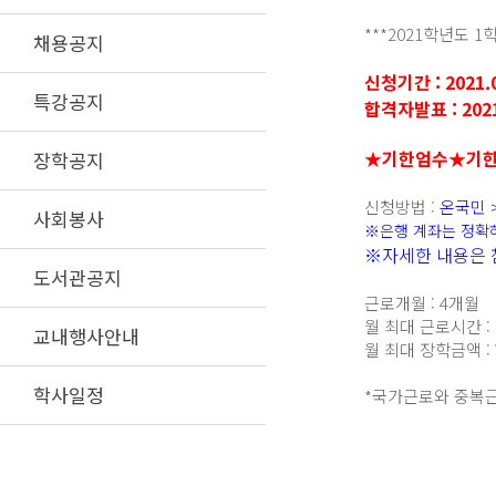
***2021학년도 
채용공지
신청기간 : 2021.0
특강공지
합격자발표 : 202
★기한엄수★기한지
장학공지
신청방법 :
온국민 
사회봉사
※은행 계좌는 정확하
※자세한 내용은 
도서관공지
근로개월 : 4개월
월 최대 근로시간 :
교내행사안내
월 최대 장학금액 : \
학사일정
*국가근로와 중복