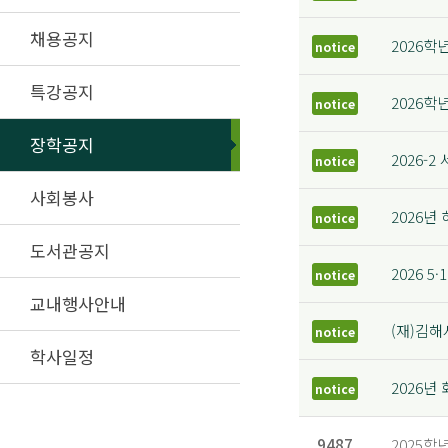
채용공지
2026학
notice
특강공지
2026학
notice
장학공지
2026
notice
사회봉사
2026년
notice
도서관공지
2026 5
notice
교내행사안내
(재)김
notice
학사일정
2026
notice
9487
2025학