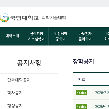
산림환경
임산생명
나노전자
대학소개
시스템학과
공학과
물리학과
화
장학공지
공지사항
단과대학공지
번호
학사공지
2026-
notice
행정공지
2026년
notice